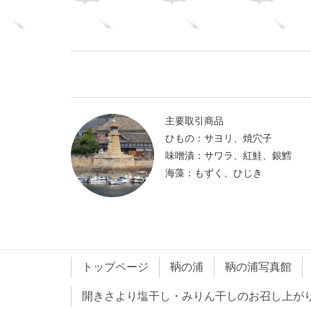
主要取引商品
ひもの：サヨリ、焼穴子
味噌漬：サワラ、紅鮭、銀鱈
海藻：もずく、ひじき
トップページ
鞆の浦
鞆の浦写真館
開きさより塩干し・みりん干しのお召し上が