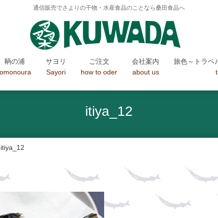
通信販売でさよりの干物・水産食品のことなら桑田食品へ
鞆の浦
サヨリ
ご注文
会社案内
旅色～トラベ
tomonoura
Sayori
how to oder
about us
itiya_12
itiya_12