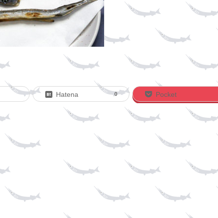
Hatena
Pocket
0