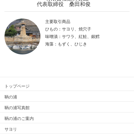
代表取締役 桑田和俊
主要取引商品
ひもの：サヨリ、焼穴子
味噌漬：サワラ、紅鮭、銀鱈
海藻：もずく、ひじき
トップページ
鞆の浦
鞆の浦写真館
鞆の浦のご案内
サヨリ