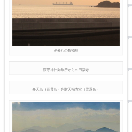
夕暮れの貨物船
渡守神社御旅所からの円福寺
弁天島（百貫島）弁財天福寿堂（雪景色）