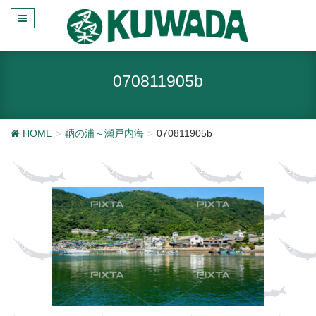
070811905b
HOME
鞆の浦～瀬戸内海
070811905b