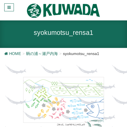
syokumotsu_rensa1
HOME
鞆の浦～瀬戸内海
syokumotsu_rensa1