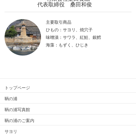
代表取締役 桑田和俊
主要取引商品
ひもの：サヨリ、焼穴子
味噌漬：サワラ、紅鮭、銀鱈
海藻：もずく、ひじき
トップページ
鞆の浦
鞆の浦写真館
鞆の浦のご案内
サヨリ