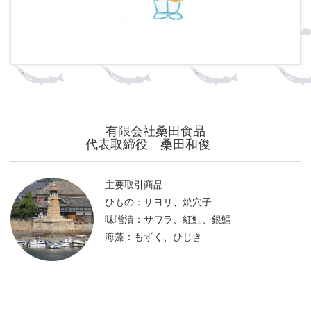
有限会社桑田食品
代表取締役 桑田和俊
主要取引商品
ひもの：サヨリ、焼穴子
味噌漬：サワラ、紅鮭、銀鱈
海藻：もずく、ひじき