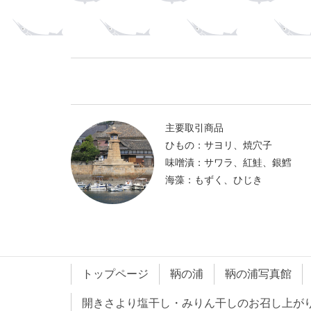
主要取引商品
ひもの：サヨリ、焼穴子
味噌漬：サワラ、紅鮭、銀鱈
海藻：もずく、ひじき
トップページ
鞆の浦
鞆の浦写真館
開きさより塩干し・みりん干しのお召し上が