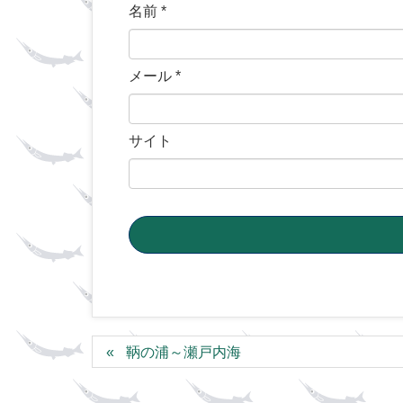
名前
*
メール
*
サイト
鞆の浦～瀬戸内海