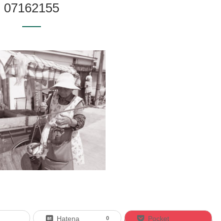
07162155
Hatena
Pocket
0