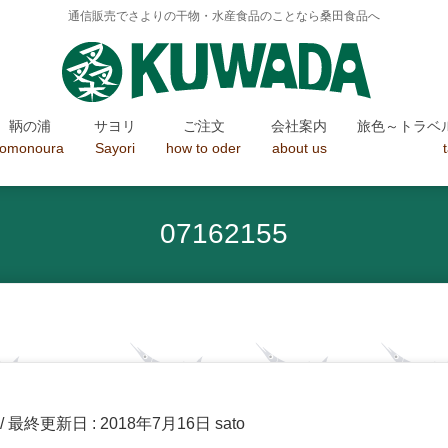
通信販売でさよりの干物・水産食品のことなら桑田食品へ
鞆の浦
サヨリ
ご注文
会社案内
旅色～トラベ
tomonoura
Sayori
how to oder
about us
07162155
/ 最終更新日 :
2018年7月16日
sato