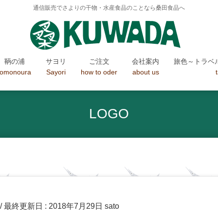
通信販売でさよりの干物・水産食品のことなら桑田食品へ
鞆の浦
サヨリ
ご注文
会社案内
旅色～トラベ
tomonoura
Sayori
how to oder
about us
LOGO
/ 最終更新日 :
2018年7月29日
sato