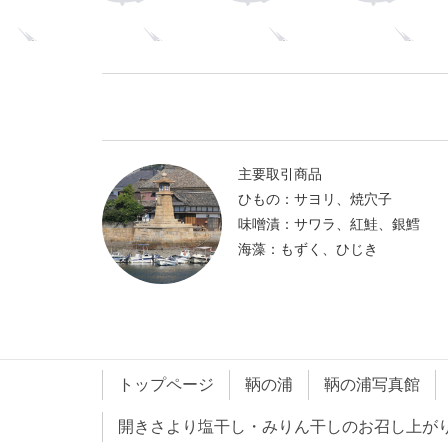
主要取引商品
ひもの：サヨリ、焼穴子
味噌漬：サワラ、紅鮭、銀鱈
海藻：もずく、ひじき
トップページ
鞆の浦
鞆の浦写真館
開きさより塩干し・みりん干しのお召し上が